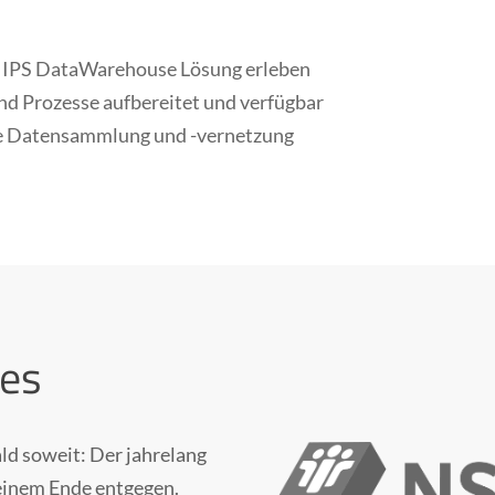
er IPS DataWarehouse Lösung
erleben
und Prozesse aufbereitet und verfügbar
le Datensammlung und -vernetzung
tes
ald soweit: Der jahrelang
einem Ende entgegen.