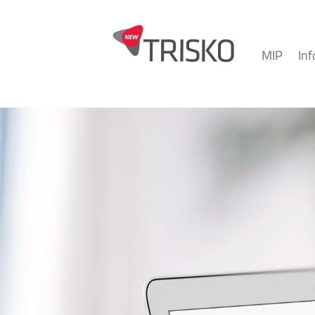
MIP
In