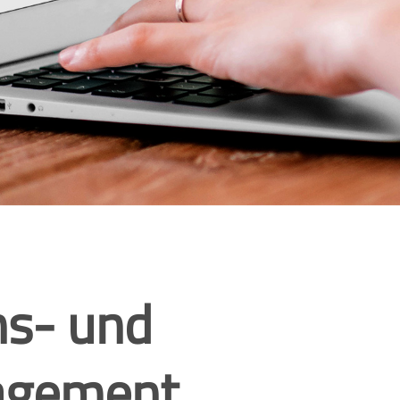
ns- und
agement